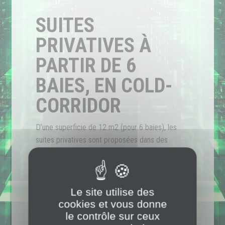
SUITES
PRIVATIVES À
PARTIR DE 6
BAIES, EN COLD-
CORRIDOR
D’une superficie de 12 m2 (pour 6 baies), les
suites privatives sont proposées dans des
espaces sécurisés à l’intérieur des salles IT.
Elles disposent, en standard, de connexion aux
deux meet-me-room de DTiX et d’un contrôle
Le site utilise des
d’accès privé.
cookies et vous donne
le contrôle sur ceux