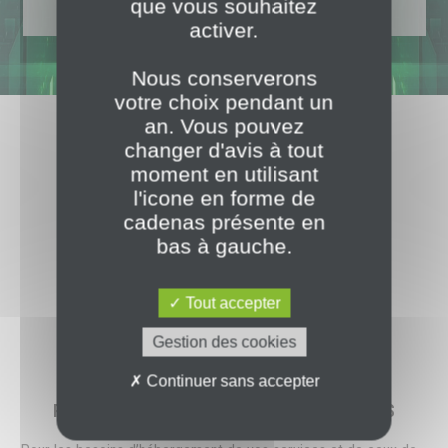
que vous souhaitez
activer.
Nous conserverons
votre choix pendant un
an. Vous pouvez
changer d'avis à tout
moment en utilisant
l'icone en forme de
NOS CLIENTS
cadenas présente en
bas à gauche.
Vous êtes une entreprise, un prestataire de services
Tout accepter
informatiques, une collectivité, un opérateur : DTiX
Datacenter vous accompagne
Gestion des cookies
Continuer sans accepter
PRESTATAIRES DE SERVICES INFORMATIQUES