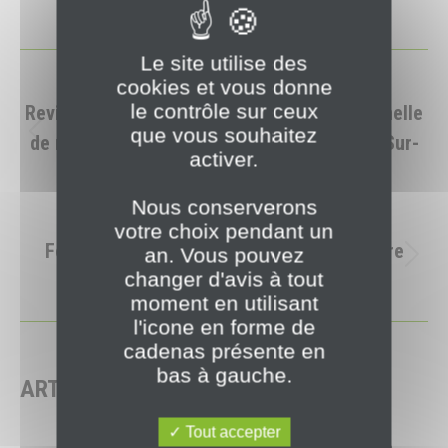
NAVIGATION
Le site utilise des
cookies et vous donne
PRÉCÉDENT
ARTICLE
le contrôle sur ceux
Revivez avec nous l’inauguration exceptionnelle
que vous souhaitez
de notre second datacenter DTiX à Chalon-Sur-
Article
activer.
précédent
Saône !
:
Nous conserverons
SUIVANT
votre choix pendant un
Focus sur l’architecture technique de notre
an. Vous pouvez
Article
changer d'avis à tout
datacenter Chalonnais
suivant
moment en utilisant
:
l'icone en forme de
cadenas présente en
bas à gauche.
ARTICLES SIMILAIRES
Tout accepter