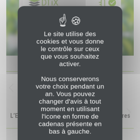
Le site utilise des
cookies et vous donne
le contrôle sur ceux
que vous souhaitez
activer.
NAVIGATION
Nous conserverons
PRÉCÉDENT
votre choix pendant un
ARTICLE
DTiX Datacenters au festival de l’IA !
Article
an. Vous pouvez
précédent
changer d'avis à tout
:
SUIVANT
moment en utilisant
L’Excellence au service de nos Infrastructures
Article
l'icone en forme de
cadenas présente en
suivant
bas à gauche.
: