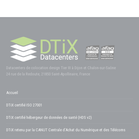
Datacenters de colocation design Tier III à Dijon et Chalon-sur-Saône
24 rue de la Redoute, 21850 Saint-Apollinaire, France
Accueil
DTiX certifié ISO 27001
DTiX certifié hébergeur de données de santé (HDS v2)
DTiX retenu par la CANUT Centrale d’Achat du Numérique et des Télécoms