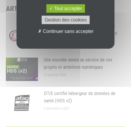
ARTICLES SIMILAIRES
Tout accepter
Gestion des cookies
La CANUT retient l’offre DTiX pour son
Continuer sans accepter
« accord-cadre » Cloud et hébergement
27 mars 2026
Une nouvelle année au service de vos
projets et ambitions numériques
21 janvier 2026
DTiX certifié hébergeur de données de
santé (HDS v2)
3 décembre 2025