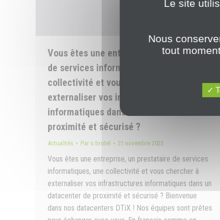
Le site util
Nous conserver
tout moment 
Vous êtes une entreprise, un prestataire
de services informatiques, une
collectivité et vous chercher à
T
externaliser vos infrastructures
informatiques dans un datacenter de
proximité et sécurisé ?
Actualités
Par
o.brotel
21 novembre 2023
Vous êtes une entreprise, un prestataire de services
informatiques, une collectivité et vous chercher à
externaliser vos infrastructures informatiques dans un
datacenter de proximité et sécurisé ? Bienvenue
dans nos datacenters DTiX ! Nos équipes sont prêtes